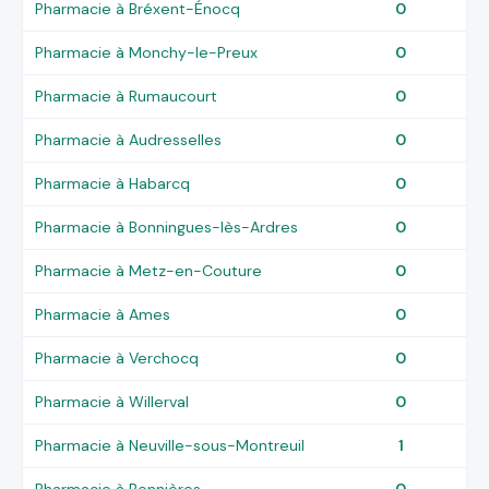
Pharmacie à Bréxent-Énocq
0
Pharmacie à Monchy-le-Preux
0
Pharmacie à Rumaucourt
0
Pharmacie à Audresselles
0
Pharmacie à Habarcq
0
Pharmacie à Bonningues-lès-Ardres
0
Pharmacie à Metz-en-Couture
0
Pharmacie à Ames
0
Pharmacie à Verchocq
0
Pharmacie à Willerval
0
Pharmacie à Neuville-sous-Montreuil
1
Pharmacie à Bonnières
0