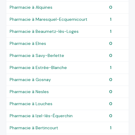
Pharmacie à Alquines
0
Pharmacie à Maresquel-Ecquemicourt
1
Pharmacie à Beaumetz-lès-Loges
1
Pharmacie à Elnes
0
Pharmacie à Savy-Berlette
0
Pharmacie à Estrée-Blanche
1
Pharmacie à Gosnay
0
Pharmacie à Nesles
0
Pharmacie à Louches
0
Pharmacie à Izel-lès-Équerchin
0
Pharmacie à Bertincourt
1