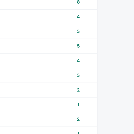
8
4
3
5
4
3
2
1
2
1