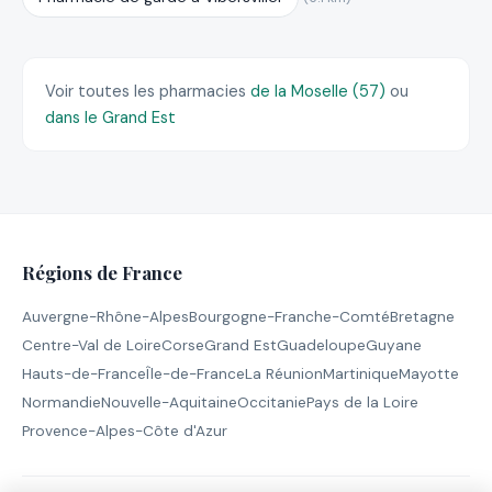
Voir toutes les pharmacies
de la Moselle (57)
ou
dans le Grand Est
Régions de France
Auvergne-Rhône-Alpes
Bourgogne-Franche-Comté
Bretagne
Centre-Val de Loire
Corse
Grand Est
Guadeloupe
Guyane
Hauts-de-France
Île-de-France
La Réunion
Martinique
Mayotte
Normandie
Nouvelle-Aquitaine
Occitanie
Pays de la Loire
Provence-Alpes-Côte d'Azur