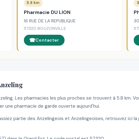
5.8 km
9
Pharmacie DU LION
P
16 RUE DE LA REPUBLIQUE
30
57320 BOUZONVILLE
57
Contacter
Anzeling
nzeling. Les pharmacies les plus proches se trouvent à 5.8 km. 
r une pharmacie de garde ouverte aujourd'hui.
siez partie des Anzelingeois et Anzelingeoises, retrouvez ici la
7) dans le Grand Est. Le code postal est 57320.