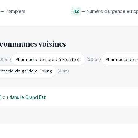
— Pompiers
— Numéro d'urgence euro
112
 communes voisines
Pharmacie de garde à Freistroff
Pharmacie de 
3.8 km)
(2.8 km)
rmacie de garde à Holling
(3 km)
7)
ou
dans le Grand Est