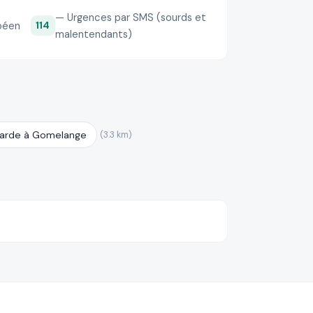
— Urgences par SMS (sourds et
péen
114
malentendants)
garde à Gomelange
(3.3 km)