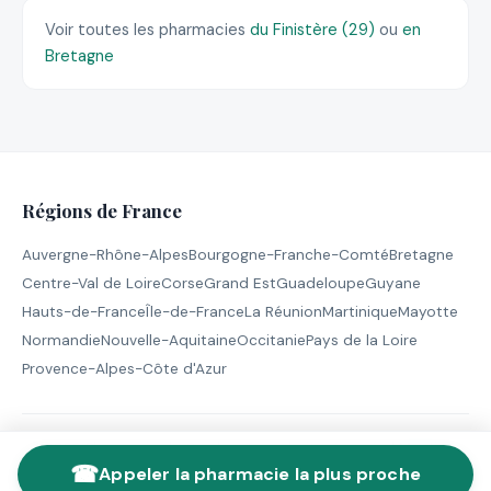
Voir toutes les pharmacies
du Finistère (29)
ou
en
Bretagne
Régions de France
Auvergne-Rhône-Alpes
Bourgogne-Franche-Comté
Bretagne
Centre-Val de Loire
Corse
Grand Est
Guadeloupe
Guyane
Hauts-de-France
Île-de-France
La Réunion
Martinique
Mayotte
Normandie
Nouvelle-Aquitaine
Occitanie
Pays de la Loire
Provence-Alpes-Côte d'Azur
© 2026 Pharmacie de Garde - Tous droits réservés |
Mentions
☎
légales
Appeler la pharmacie la plus proche