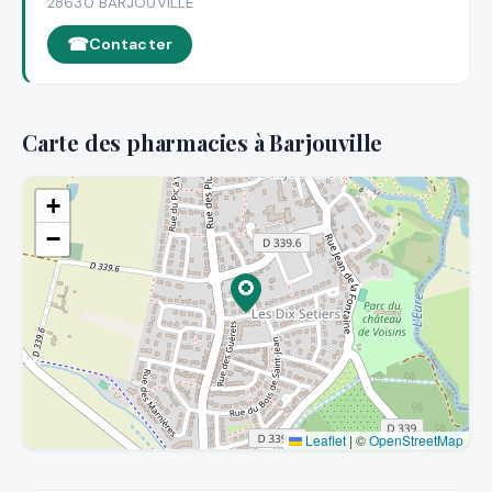
28630 BARJOUVILLE
Contacter
Carte des pharmacies à Barjouville
+
−
Leaflet
|
©
OpenStreetMap