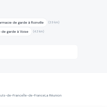
)
rmacie de garde à Roinville
(3.9 km)
 de garde à Voise
(4.3 km)
uts-de-France
Île-de-France
La Réunion