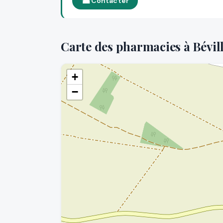
Contacter
Carte des pharmacies à Bévil
+
−