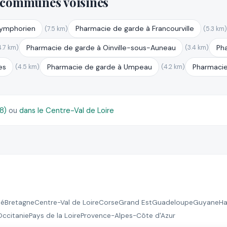
 communes voisines
Symphorien
Pharmacie de garde à Francourville
(7.5 km)
(5.3 km
Pharmacie de garde à Oinville-sous-Auneau
Pha
4.7 km)
(3.4 km)
es
Pharmacie de garde à Umpeau
Pharmacie
(4.5 km)
(4.2 km)
28)
ou
dans le Centre-Val de Loire
té
Bretagne
Centre-Val de Loire
Corse
Grand Est
Guadeloupe
Guyane
Ha
Occitanie
Pays de la Loire
Provence-Alpes-Côte d'Azur