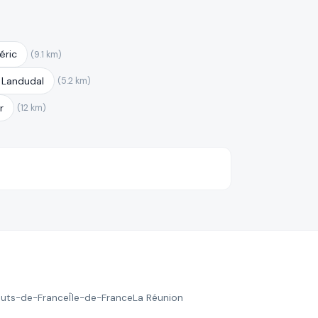
éric
(9.1 km)
 Landudal
(5.2 km)
r
(12 km)
uts-de-France
Île-de-France
La Réunion