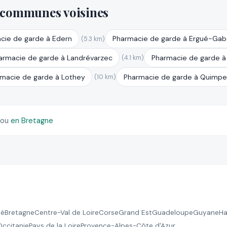
 communes voisines
cie de garde à Edern
Pharmacie de garde à Ergué-Gab
(5.3 km)
armacie de garde à Landrévarzec
Pharmacie de garde à
(4.1 km)
macie de garde à Lothey
Pharmacie de garde à Quimpe
(10 km)
ou
en Bretagne
té
Bretagne
Centre-Val de Loire
Corse
Grand Est
Guadeloupe
Guyane
Ha
Occitanie
Pays de la Loire
Provence-Alpes-Côte d'Azur