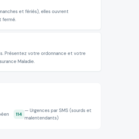
anches et fériés), elles ouvrent
t fermé.
els. Présentez votre ordonnance et votre
ssurance Maladie.
— Urgences par SMS (sourds et
péen
114
malentendants)