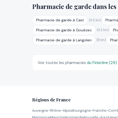
Pharmacie de garde dans les
Pharmacie de garde à Cast
Pharma
(9.5 km)
Pharmacie de garde à Gouézec
Ph
(9.2 km)
Pharmacie de garde à Langolen
Phar
(8 km)
Voir toutes les pharmacies
du Finistère (29)
Régions de France
Auvergne-Rhône-Alpes
Bourgogne-Franche-Com
Martinique
Mayotte
Normandie
Nouvelle-Aquitaine