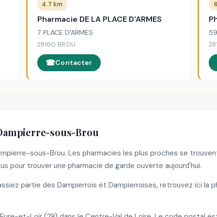
4.7 km
6
Pharmacie DE LA PLACE D'ARMES
P
7 PLACE D'ARMES
59
28160 BROU
28
Contacter
 Dampierre-sous-Brou
Dampierre-sous-Brou. Les pharmacies les plus proches se trouve
s pour trouver une pharmacie de garde ouverte aujourd'hui.
siez partie des Dampierrois et Dampierroises, retrouvez ici la 
re-et-Loir (28) dans le Centre-Val de Loire. Le code postal es