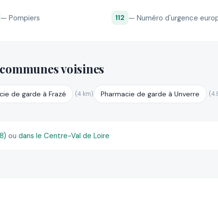
— Pompiers
— Numéro d'urgence euro
112
 communes voisines
ie de garde à Frazé
Pharmacie de garde à Unverre
(4 km)
(4.
28)
ou
dans le Centre-Val de Loire