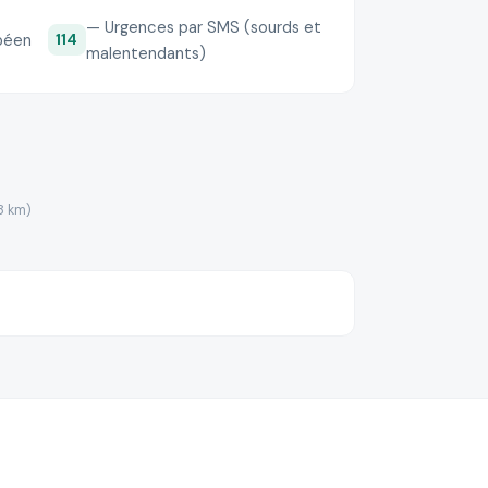
— Urgences par SMS (sourds et
péen
114
malentendants)
8 km)