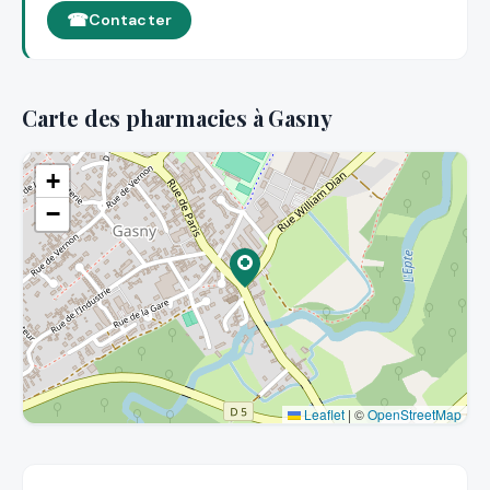
Contacter
Carte des pharmacies à Gasny
+
−
Leaflet
|
©
OpenStreetMap