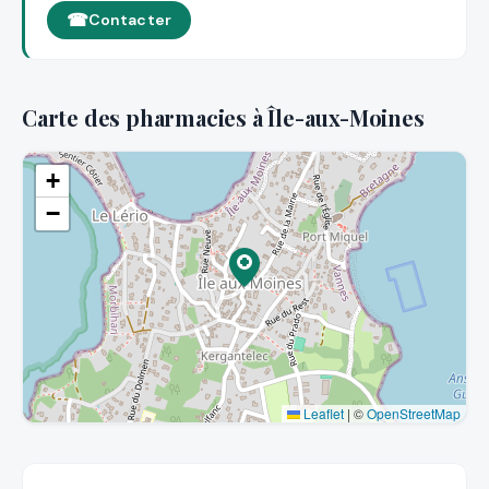
Contacter
Carte des pharmacies à Île-aux-Moines
+
−
Leaflet
|
©
OpenStreetMap