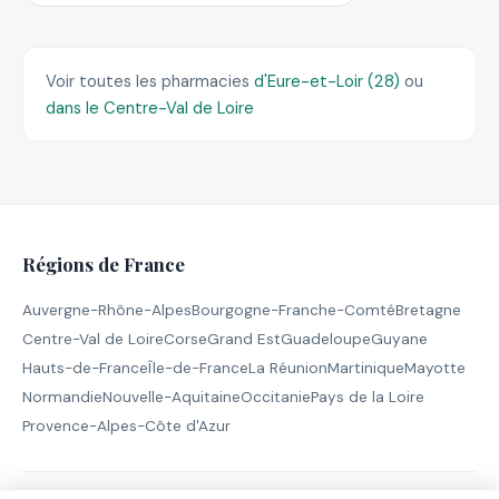
Voir toutes les pharmacies
d'Eure-et-Loir (28)
ou
dans le Centre-Val de Loire
Régions de France
Auvergne-Rhône-Alpes
Bourgogne-Franche-Comté
Bretagne
Centre-Val de Loire
Corse
Grand Est
Guadeloupe
Guyane
Hauts-de-France
Île-de-France
La Réunion
Martinique
Mayotte
Normandie
Nouvelle-Aquitaine
Occitanie
Pays de la Loire
Provence-Alpes-Côte d'Azur