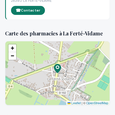
28340 LA FERTE-VIDAME
Contacter
Carte des pharmacies à La Ferté-Vidame
+
−
Leaflet
|
©
OpenStreetMap