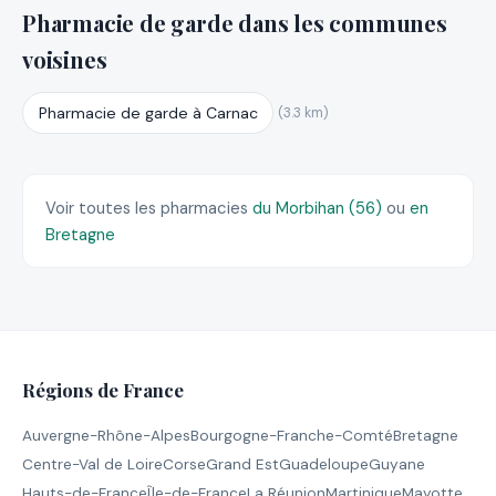
Pharmacie de garde dans les communes
voisines
Pharmacie de garde à Carnac
(3.3 km)
Voir toutes les pharmacies
du Morbihan (56)
ou
en
Bretagne
Régions de France
Auvergne-Rhône-Alpes
Bourgogne-Franche-Comté
Bretagne
Centre-Val de Loire
Corse
Grand Est
Guadeloupe
Guyane
Hauts-de-France
Île-de-France
La Réunion
Martinique
Mayotte