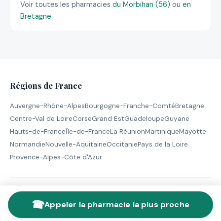
Voir toutes les pharmacies
du Morbihan (56)
ou
en
Bretagne
Régions de France
Auvergne-Rhône-Alpes
Bourgogne-Franche-Comté
Bretagne
Centre-Val de Loire
Corse
Grand Est
Guadeloupe
Guyane
Hauts-de-France
Île-de-France
La Réunion
Martinique
Mayotte
Normandie
Nouvelle-Aquitaine
Occitanie
Pays de la Loire
Provence-Alpes-Côte d'Azur
© 2026 Pharmacie de Garde - Tous droits réservés |
Mentions
☎
légales
Appeler la pharmacie la plus proche