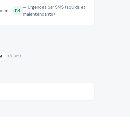
— Urgences par SMS (sourds et
péen
114
malentendants)
at
(5.1 km)