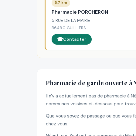
5.7 km
Pharmacie PORCHERON
5 RUE DE LA MAIRIE
56490 GUILLIERS
Contacter
Pharmacie de garde ouverte à 
Il n'y a actuellement pas de pharmacie à 
communes voisines ci-dessous pour trouve
Que vous soyez de passage ou que vous fas
chez vous.
Néant-sur-Yvel est une commune du Morbi