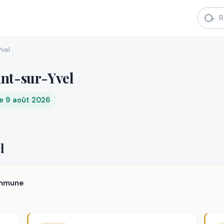
vel
nt-sur-Yvel
e 9 août 2026
l
ommune