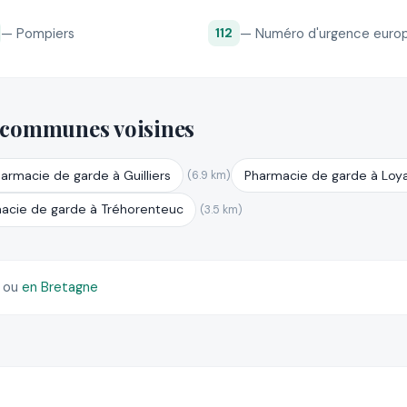
— Pompiers
— Numéro d'urgence euro
112
 communes voisines
armacie de garde à Guilliers
Pharmacie de garde à Loy
(6.9 km)
acie de garde à Tréhorenteuc
(3.5 km)
)
ou
en Bretagne