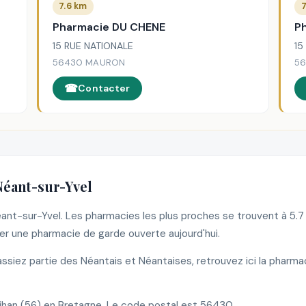
7.6 km
7
Pharmacie DU CHENE
P
15 RUE NATIONALE
15
56430 MAURON
5
Contacter
Néant-sur-Yvel
Néant-sur-Yvel. Les pharmacies les plus proches se trouvent à 5.
r une pharmacie de garde ouverte aujourd'hui.
siez partie des Néantais et Néantaises, retrouvez ici la pharma
han (56) en Bretagne. Le code postal est 56430.