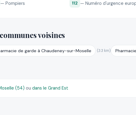
— Pompiers
— Numéro d'urgence euro
112
 communes voisines
armacie de garde à Chaudeney-sur-Moselle
Pharmacie
(3.3 km)
oselle (54)
ou
dans le Grand Est