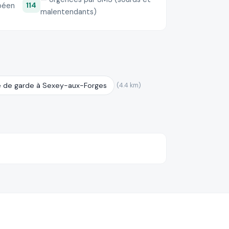
péen
114
malentendants)
 de garde à Sexey-aux-Forges
(4.4 km)