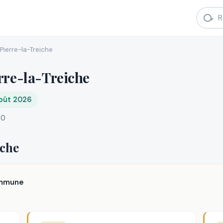
Pierre-la-Treiche
rre-la-Treiche
août 2026
00
iche
ommune