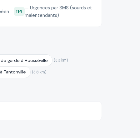
— Urgences par SMS (sourds et
péen
114
malentendants)
de garde à Housséville
(3.3 km)
 Tantonville
(3.8 km)