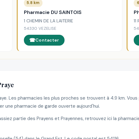
5.8 km
Pharmacie DU SAINTOIS
P
1 CHEMIN DE LA LAITERIE
11
54330 VEZELISE
54
Contacter
Praye
raye. Les pharmacies les plus proches se trouvent à 4.9 km. Vou
r une pharmacie de garde ouverte aujourd'hui.
siez partie des Prayens et Prayennes, retrouvez ici la pharmaci
lle (54) dans le Grand Est. Le code postal est 54116.