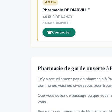
4.9 km
Pharmacie DE DIARVILLE
49 RUE DE NANCY
54930 DIARVILLE
Contacter
Pharmacie de garde ouverte à 
Il n'y a actuellement pas de pharmacie à P
communes voisines ci-dessous pour trouve
Que vous soyez de passage ou que vous fas
vous.
Praye est une commune de Meurthe-et-Mose