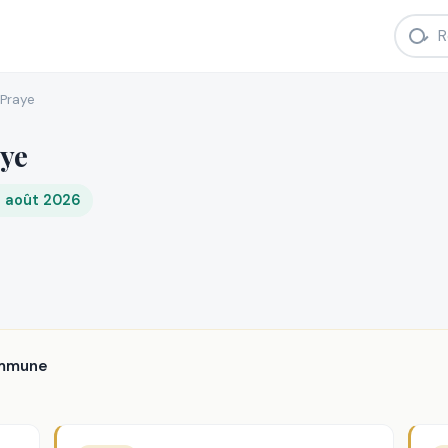
Praye
aye
8 août 2026
ommune