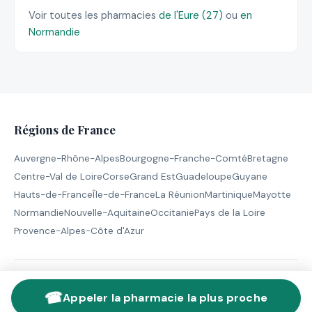
Voir toutes les pharmacies
de l'Eure (27)
ou
en
Normandie
Régions de France
Auvergne-Rhône-Alpes
Bourgogne-Franche-Comté
Bretagne
Centre-Val de Loire
Corse
Grand Est
Guadeloupe
Guyane
Hauts-de-France
Île-de-France
La Réunion
Martinique
Mayotte
Normandie
Nouvelle-Aquitaine
Occitanie
Pays de la Loire
Provence-Alpes-Côte d'Azur
© 2026 Pharmacie de Garde - Tous droits réservés |
Mentions
☎
légales
Appeler la pharmacie la plus proche