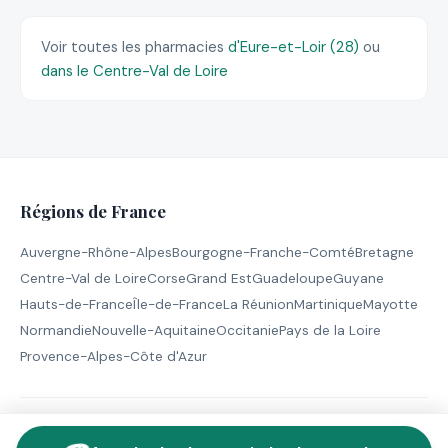
Voir toutes les pharmacies
d'Eure-et-Loir (28)
ou
dans le Centre-Val de Loire
Régions de France
Auvergne-Rhône-Alpes
Bourgogne-Franche-Comté
Bretagne
Centre-Val de Loire
Corse
Grand Est
Guadeloupe
Guyane
Hauts-de-France
Île-de-France
La Réunion
Martinique
Mayotte
Normandie
Nouvelle-Aquitaine
Occitanie
Pays de la Loire
Provence-Alpes-Côte d'Azur
© 2026 Pharmacie de Garde - Tous droits réservés |
Mentions