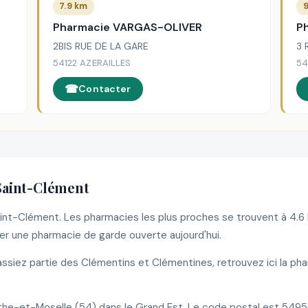
7.9 km
9
Pharmacie VARGAS-OLIVER
P
2BIS RUE DE LA GARE
3 
54122 AZERAILLES
54
Contacter
Saint-Clément
Saint-Clément. Les pharmacies les plus proches se trouvent à 4.
r une pharmacie de garde ouverte aujourd'hui.
siez partie des Clémentins et Clémentines, retrouvez ici la pha
e-et-Moselle (54) dans le Grand Est. Le code postal est 5495