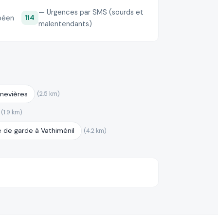
— Urgences par SMS (sourds et
péen
114
malentendants)
nevières
(2.5 km)
(1.9 km)
 de garde à Vathiménil
(4.2 km)