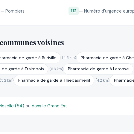
— Pompiers
— Numéro d'urgence euro
112
 communes voisines
harmacie de garde à Buriville
Pharmacie de garde à Che
(4.8 km)
 de garde à Fraimbois
Pharmacie de garde à Laronxe
(6.3 km)
Pharmacie de garde à Thiébauménil
Pharmacie
(5.2 km)
(4.2 km)
oselle (54)
ou
dans le Grand Est