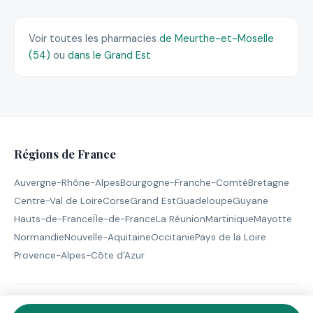
Voir toutes les pharmacies
de Meurthe-et-Moselle
(54)
ou
dans le Grand Est
Régions de France
Auvergne-Rhône-Alpes
Bourgogne-Franche-Comté
Bretagne
Centre-Val de Loire
Corse
Grand Est
Guadeloupe
Guyane
Hauts-de-France
Île-de-France
La Réunion
Martinique
Mayotte
Normandie
Nouvelle-Aquitaine
Occitanie
Pays de la Loire
Provence-Alpes-Côte d'Azur
© 2026 Pharmacie de Garde - Tous droits réservés |
Mentions