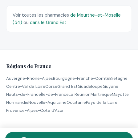
Voir toutes les pharmacies
de Meurthe-et-Moselle
(54)
ou
dans le Grand Est
Régions de France
Auvergne-Rhône-Alpes
Bourgogne-Franche-Comté
Bretagne
Centre-Val de Loire
Corse
Grand Est
Guadeloupe
Guyane
Hauts-de-France
Île-de-France
La Réunion
Martinique
Mayotte
Normandie
Nouvelle-Aquitaine
Occitanie
Pays de la Loire
Provence-Alpes-Côte d'Azur
© 2026 Pharmacie de Garde - Tous droits réservés |
Mentions