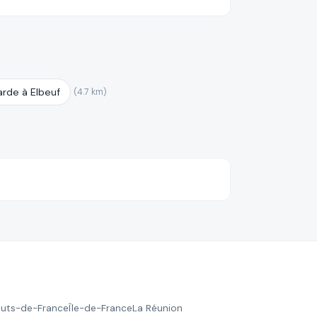
rde à Elbeuf
(4.7 km)
uts-de-France
Île-de-France
La Réunion