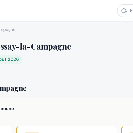
ampagne
ussay-la-Campagne
août 2026
Campagne
ommune