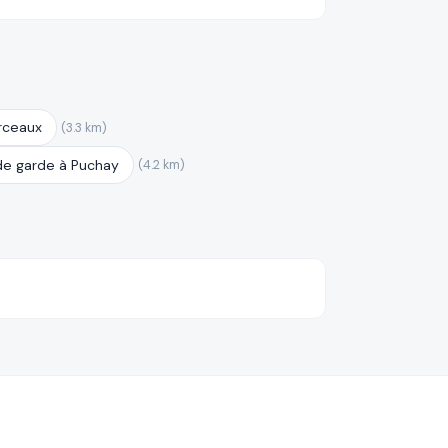
rceaux
(3.3 km)
de garde à Puchay
(4.2 km)