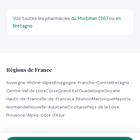
Voir toutes les pharmacies
du Morbihan (56)
ou
en
Bretagne
Régions de France
Auvergne-Rhône-Alpes
Bourgogne-Franche-Comté
Bretagne
Centre-Val de Loire
Corse
Grand Est
Guadeloupe
Guyane
Hauts-de-France
Île-de-France
La Réunion
Martinique
Mayotte
Normandie
Nouvelle-Aquitaine
Occitanie
Pays de la Loire
Provence-Alpes-Côte d'Azur
© 2026 Pharmacie de Garde - Tous droits réservés |
Mentions