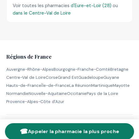
Voir toutes les pharmacies
d'Eure-et-Loir (28)
ou
dans le Centre-Val de Loire
Régions de France
Auvergne-Rhône-Alpes
Bourgogne-Franche-Comté
Bretagne
Centre-Val de Loire
Corse
Grand Est
Guadeloupe
Guyane
Hauts-de-France
Île-de-France
La Réunion
Martinique
Mayotte
Normandie
Nouvelle-Aquitaine
Occitanie
Pays de la Loire
Provence-Alpes-Côte d'Azur
© 2026 Pharmacie de Garde - Tous droits réservés |
Mentions
☎
légales
Appeler la pharmacie la plus proche