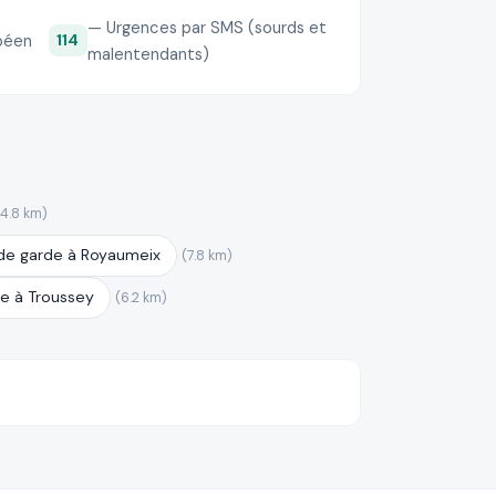
— Urgences par SMS (sourds et
péen
114
malentendants)
(4.8 km)
de garde à Royaumeix
(7.8 km)
e à Troussey
(6.2 km)