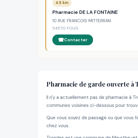
4.5 km
Pharmacie DE LA FONTAINE
10 RUE FRANCOIS MITTERRAN
54570 FOUG
Contacter
Pharmacie de garde ouverte à
Il n'y a actuellement pas de pharmacie à 
communes voisines ci-dessous pour trouve
Que vous soyez de passage ou que vous fas
chez vous.
Trondes est une commune de Meurthe-et-M