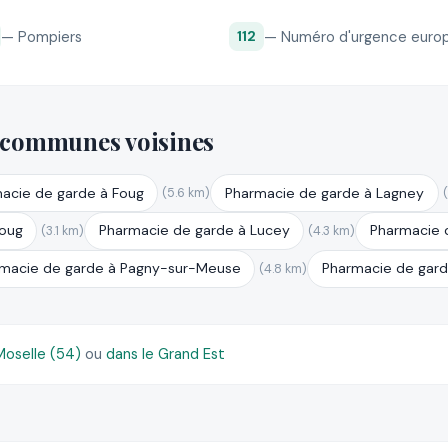
— Pompiers
— Numéro d'urgence euro
112
 communes voisines
acie de garde à Foug
Pharmacie de garde à Lagney
(5.6 km)
Foug
Pharmacie de garde à Lucey
Pharmacie 
(3.1 km)
(4.3 km)
macie de garde à Pagny-sur-Meuse
Pharmacie de gard
(4.8 km)
oselle (54)
ou
dans le Grand Est