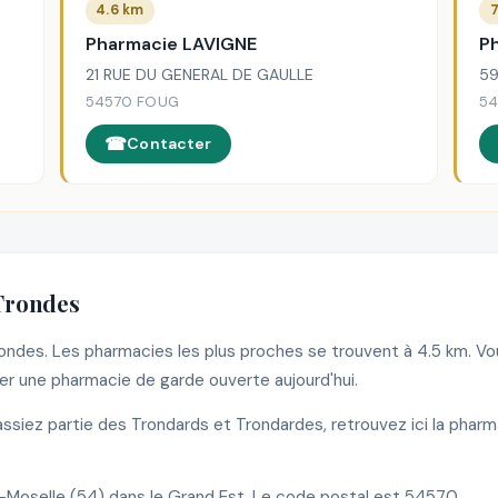
4.6 km
7
Pharmacie LAVIGNE
P
21 RUE DU GENERAL DE GAULLE
59
54570 FOUG
5
Contacter
 Trondes
Trondes. Les pharmacies les plus proches se trouvent à 4.5 km. 
r une pharmacie de garde ouverte aujourd'hui.
siez partie des Trondards et Trondardes, retrouvez ici la pharm
oselle (54) dans le Grand Est. Le code postal est 54570.