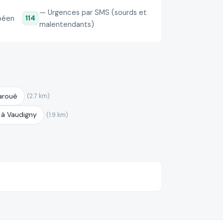
— Urgences par SMS (sourds et
péen
114
malentendants)
aroué
(2.7 km)
 à Vaudigny
(1.9 km)