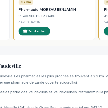
8.2 km
8
Pharmacie MOREAU BENJAMIN
P
14 AVENUE DE LA GARE
49
54290 BAYON
54
Contacter
audeville
audeville. Les pharmacies les plus proches se trouvent à 2.5 km.
r une pharmacie de garde ouverte aujourd'hui.
iez partie des Vaudévillois et Vaudévilloises, retrouvez ici la 
-Moselle (54) dans le Grand Est. Le code postal est 54740.