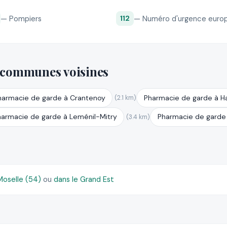
— Pompiers
— Numéro d'urgence euro
112
 communes voisines
harmacie de garde à Crantenoy
Pharmacie de garde à H
(2.1 km)
harmacie de garde à Leménil-Mitry
Pharmacie de garde
(3.4 km)
oselle (54)
ou
dans le Grand Est