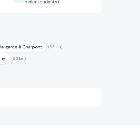
malentendants)
de garde à Charpont
(3.3 km)
moy
(5.3 km)