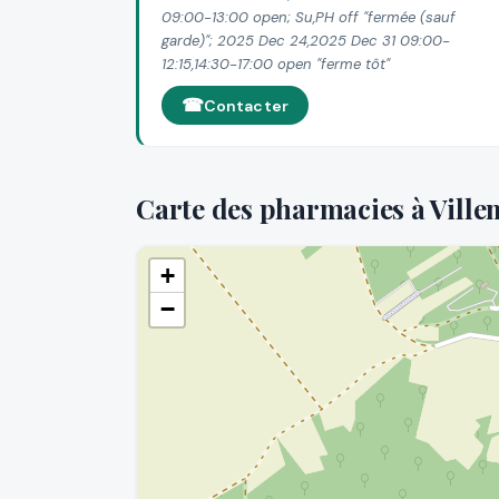
09:00-13:00 open; Su,PH off "fermée (sauf
garde)"; 2025 Dec 24,2025 Dec 31 09:00-
12:15,14:30-17:00 open "ferme tôt"
Contacter
Carte des pharmacies à Vill
+
−