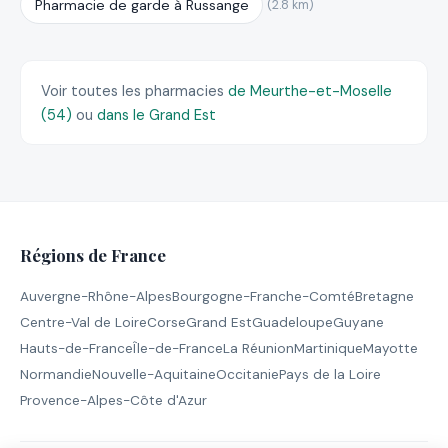
Pharmacie de garde à Russange
(2.8 km)
Voir toutes les pharmacies
de Meurthe-et-Moselle
(54)
ou
dans le Grand Est
Régions de France
Auvergne-Rhône-Alpes
Bourgogne-Franche-Comté
Bretagne
Centre-Val de Loire
Corse
Grand Est
Guadeloupe
Guyane
Hauts-de-France
Île-de-France
La Réunion
Martinique
Mayotte
Normandie
Nouvelle-Aquitaine
Occitanie
Pays de la Loire
Provence-Alpes-Côte d'Azur