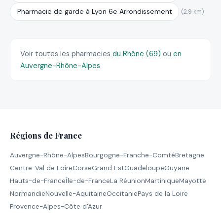
Pharmacie de garde à Lyon 6e Arrondissement
(2.9 km)
Voir toutes les pharmacies
du Rhône (69)
ou
en
Auvergne-Rhône-Alpes
Régions de France
Auvergne-Rhône-Alpes
Bourgogne-Franche-Comté
Bretagne
Centre-Val de Loire
Corse
Grand Est
Guadeloupe
Guyane
Hauts-de-France
Île-de-France
La Réunion
Martinique
Mayotte
Normandie
Nouvelle-Aquitaine
Occitanie
Pays de la Loire
Provence-Alpes-Côte d'Azur