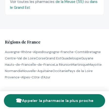
Voir toutes les pharmacies
de la Meuse (55)
ou
dans
le Grand Est
Régions de France
Auvergne-Rhône-Alpes
Bourgogne-Franche-Comté
Bretagne
Centre-Val de Loire
Corse
Grand Est
Guadeloupe
Guyane
Hauts-de-France
Île-de-France
La Réunion
Martinique
Mayotte
Normandie
Nouvelle-Aquitaine
Occitanie
Pays de la Loire
Provence-Alpes-Côte d'Azur
© 2026 Pharmacie de Garde - Tous droits réservés |
Mentions
☎
légales
Appeler la pharmacie la plus proche