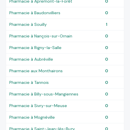
Pharmacie à Apremont-la-Forêt
0
Pharmacie à Baudonvilliers
0
Pharmacie à Souilly
1
Pharmacie à Nançois-sur-Ornain
0
Pharmacie à Rigny-la-Salle
0
Pharmacie à Aubréville
0
Pharmacie aux Monthairons
0
Pharmacie à Tannois
0
Pharmacie à Billy-sous-Mangiennes
0
Pharmacie à Sivry-sur-Meuse
0
Pharmacie à Mognéville
0
Pharmacie à Saint-Jean-lès-Buzy
0