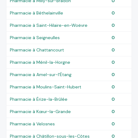
Pharmacie à Milly-sur-Bradon
0
Pharmacie à Béthelainville
0
Pharmacie à Saint-Hilaire-en-Woëvre
0
Pharmacie à Seigneulles
0
Pharmacie à Chattancourt
0
Pharmacie à Ménil-la-Horgne
0
Pharmacie à Amel-sur-l'Étang
0
Pharmacie à Moulins-Saint-Hubert
0
Pharmacie à Érize-la-Brûlée
0
Pharmacie à Kœur-la-Grande
0
Pharmacie à Velosnes
0
Pharmacie à Châtillon-sous-les-Côtes
0