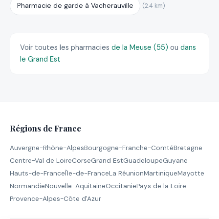
Pharmacie de garde à Vacherauville
(2.4 km)
Voir toutes les pharmacies
de la Meuse (55)
ou
dans
le Grand Est
Régions de France
Auvergne-Rhône-Alpes
Bourgogne-Franche-Comté
Bretagne
Centre-Val de Loire
Corse
Grand Est
Guadeloupe
Guyane
Hauts-de-France
Île-de-France
La Réunion
Martinique
Mayotte
Normandie
Nouvelle-Aquitaine
Occitanie
Pays de la Loire
Provence-Alpes-Côte d'Azur