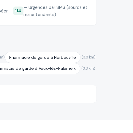
— Urgences par SMS (sourds et
péen
114
malentendants)
Pharmacie de garde à Herbeuville
km)
(3.8 km)
armacie de garde à Vaux-lès-Palameix
(3.8 km)