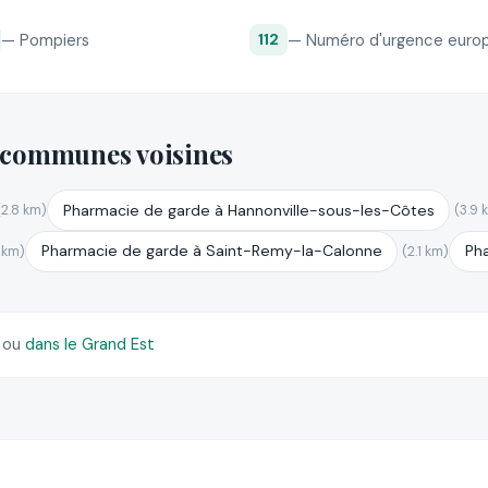
— Pompiers
— Numéro d'urgence euro
112
 communes voisines
Pharmacie de garde à Hannonville-sous-les-Côtes
(2.8 km)
(3.9 
Pharmacie de garde à Saint-Remy-la-Calonne
Ph
 km)
(2.1 km)
)
ou
dans le Grand Est