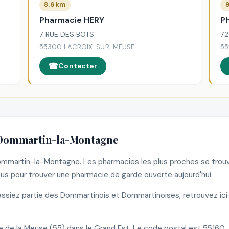
8.6 km
9
Pharmacie HERY
P
7 RUE DES BOTS
72
55300 LACROIX-SUR-MEUSE
55
Contacter
 Dommartin-la-Montagne
 Dommartin-la-Montagne. Les pharmacies les plus proches se tro
s pour trouver une pharmacie de garde ouverte aujourd'hui.
siez partie des Dommartinois et Dommartinoises, retrouvez ici 
e la Meuse (55) dans le Grand Est. Le code postal est 55160.