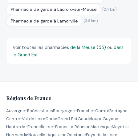
Pharmacie de garde à Lacroix-sur-Meuse
(2.4 km)
Pharmacie de garde à Lamorville
(3.6 km)
Voir toutes les pharmacies
de la Meuse (55)
ou
dans
le Grand Est
Régions de France
Auvergne-Rhône-Alpes
Bourgogne-Franche-Comté
Bretagne
Centre-Val de Loire
Corse
Grand Est
Guadeloupe
Guyane
Hauts-de-France
Île-de-France
La Réunion
Martinique
Mayotte
Normandie
Nouvelle-Aquitaine
Occitanie
Pays de la Loire