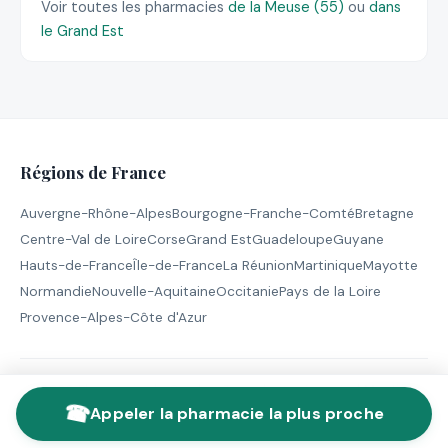
Voir toutes les pharmacies
de la Meuse (55)
ou
dans
le Grand Est
Régions de France
Auvergne-Rhône-Alpes
Bourgogne-Franche-Comté
Bretagne
Centre-Val de Loire
Corse
Grand Est
Guadeloupe
Guyane
Hauts-de-France
Île-de-France
La Réunion
Martinique
Mayotte
Normandie
Nouvelle-Aquitaine
Occitanie
Pays de la Loire
Provence-Alpes-Côte d'Azur
© 2026 Pharmacie de Garde - Tous droits réservés |
Mentions
☎
légales
Appeler la pharmacie la plus proche