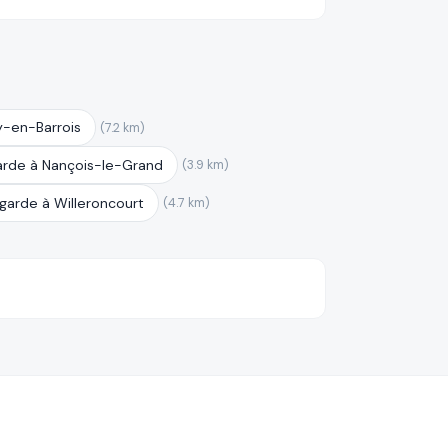
y-en-Barrois
(7.2 km)
arde à Nançois-le-Grand
(3.9 km)
garde à Willeroncourt
(4.7 km)