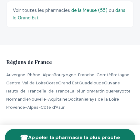
Voir toutes les pharmacies
de la Meuse (55)
ou
dans
le Grand Est
Régions de France
Auvergne-Rhône-Alpes
Bourgogne-Franche-Comté
Bretagne
Centre-Val de Loire
Corse
Grand Est
Guadeloupe
Guyane
Hauts-de-France
Île-de-France
La Réunion
Martinique
Mayotte
Normandie
Nouvelle-Aquitaine
Occitanie
Pays de la Loire
Provence-Alpes-Côte d'Azur
© 2026 Pharmacie de Garde - Tous droits réservés |
Mentions
☎
légales
Appeler la pharmacie la plus proche