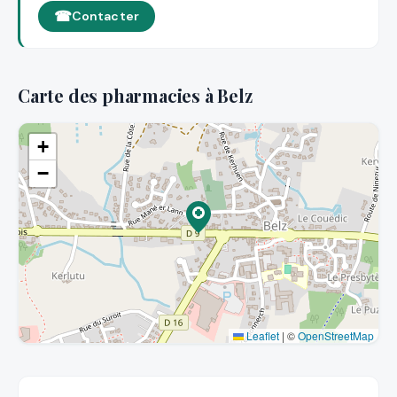
Contacter
Carte des pharmacies à Belz
+
−
Leaflet
|
©
OpenStreetMap