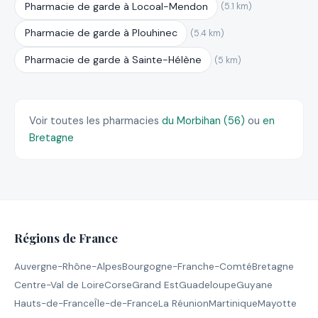
Pharmacie de garde à Locoal-Mendon
(5.1 km)
Pharmacie de garde à Plouhinec
(5.4 km)
Pharmacie de garde à Sainte-Hélène
(5 km)
Voir toutes les pharmacies
du Morbihan (56)
ou
en
Bretagne
Régions de France
Auvergne-Rhône-Alpes
Bourgogne-Franche-Comté
Bretagne
Centre-Val de Loire
Corse
Grand Est
Guadeloupe
Guyane
Hauts-de-France
Île-de-France
La Réunion
Martinique
Mayotte