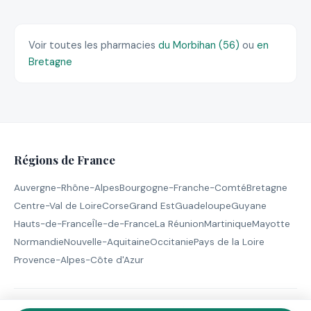
Voir toutes les pharmacies
du Morbihan (56)
ou
en
Bretagne
Régions de France
Auvergne-Rhône-Alpes
Bourgogne-Franche-Comté
Bretagne
Centre-Val de Loire
Corse
Grand Est
Guadeloupe
Guyane
Hauts-de-France
Île-de-France
La Réunion
Martinique
Mayotte
Normandie
Nouvelle-Aquitaine
Occitanie
Pays de la Loire
Provence-Alpes-Côte d'Azur
© 2026 Pharmacie de Garde - Tous droits réservés |
Mentions