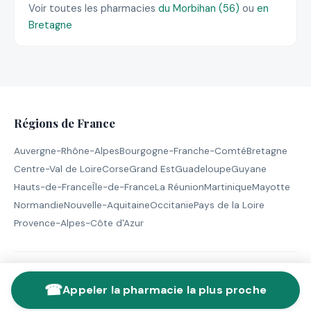
Voir toutes les pharmacies
du Morbihan (56)
ou
en
Bretagne
Régions de France
Auvergne-Rhône-Alpes
Bourgogne-Franche-Comté
Bretagne
Centre-Val de Loire
Corse
Grand Est
Guadeloupe
Guyane
Hauts-de-France
Île-de-France
La Réunion
Martinique
Mayotte
Normandie
Nouvelle-Aquitaine
Occitanie
Pays de la Loire
Provence-Alpes-Côte d'Azur
© 2026 Pharmacie de Garde - Tous droits réservés |
Mentions
☎
légales
Appeler la pharmacie la plus proche