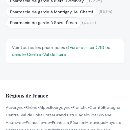
Pharmacie de garde à Illiers-Combray
(7.2 km)
Pharmacie de garde à Montigny-le-Chartif
(5.6 km)
Pharmacie de garde à Saint-Éman
(4.4 km)
Voir toutes les pharmacies
d'Eure-et-Loir (28)
ou
dans le Centre-Val de Loire
Régions de France
Auvergne-Rhône-Alpes
Bourgogne-Franche-Comté
Bretagne
Centre-Val de Loire
Corse
Grand Est
Guadeloupe
Guyane
Hauts-de-France
Île-de-France
La Réunion
Martinique
Mayotte