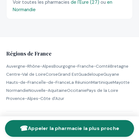
Voir toutes les pharmacies
de l'Eure (27)
ou
en
Normandie
Régions de France
Auvergne-Rhône-Alpes
Bourgogne-Franche-Comté
Bretagne
Centre-Val de Loire
Corse
Grand Est
Guadeloupe
Guyane
Hauts-de-France
Île-de-France
La Réunion
Martinique
Mayotte
Normandie
Nouvelle-Aquitaine
Occitanie
Pays de la Loire
Provence-Alpes-Côte d'Azur
© 2026 Pharmacie de Garde - Tous droits réservés |
Mentions
☎
légales
Appeler la pharmacie la plus proche