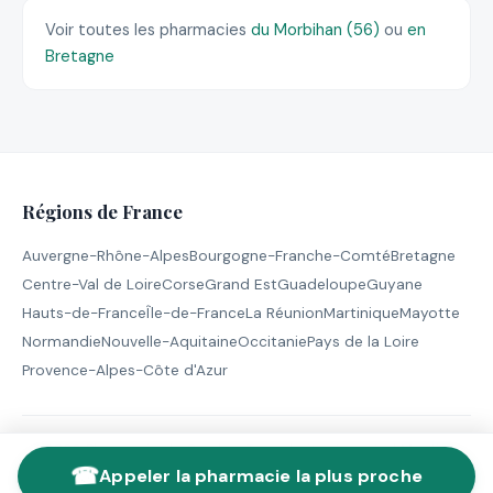
Voir toutes les pharmacies
du Morbihan (56)
ou
en
Bretagne
Régions de France
Auvergne-Rhône-Alpes
Bourgogne-Franche-Comté
Bretagne
Centre-Val de Loire
Corse
Grand Est
Guadeloupe
Guyane
Hauts-de-France
Île-de-France
La Réunion
Martinique
Mayotte
Normandie
Nouvelle-Aquitaine
Occitanie
Pays de la Loire
Provence-Alpes-Côte d'Azur
© 2026 Pharmacie de Garde - Tous droits réservés |
Mentions
☎
légales
Appeler la pharmacie la plus proche