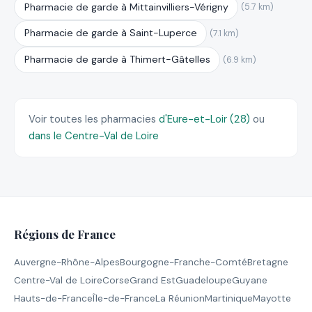
Pharmacie de garde à Mittainvilliers-Vérigny
(5.7 km)
Pharmacie de garde à Saint-Luperce
(7.1 km)
Pharmacie de garde à Thimert-Gâtelles
(6.9 km)
Voir toutes les pharmacies
d'Eure-et-Loir (28)
ou
dans le Centre-Val de Loire
Régions de France
Auvergne-Rhône-Alpes
Bourgogne-Franche-Comté
Bretagne
Centre-Val de Loire
Corse
Grand Est
Guadeloupe
Guyane
Hauts-de-France
Île-de-France
La Réunion
Martinique
Mayotte